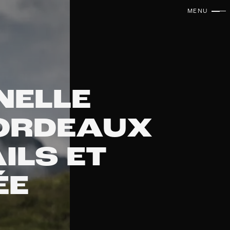
MENU
FERMER
NELLE
BORDEAUX
ILS ET
ÉE