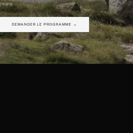
jours
DEMANDER LE PROGRAMME
→
/5
Satisfaction Qualiopi consolidée École
· 46 répondants sur 54 apprenants.
Voir tous nos résultats
.