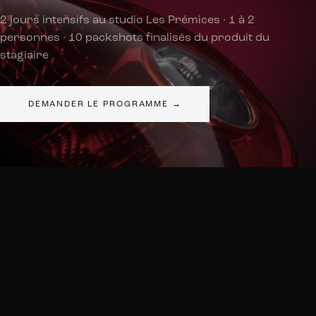
2 jours intensifs au studio Les Prémices · 1 à 2
personnes · 10 packshots finalisés du produit du
stagiaire
DEMANDER LE PROGRAMME
→
/5
Satisfaction Qualiopi consolidée École
· 46 répondants sur 54 apprenants.
Voir tous nos résultats
.